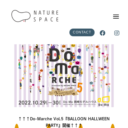
↓↓↓Do-Marche Vol.5『BALLOON HALLWEEN


CONTACT
PARTY』開催↓↓↓
↑↑↑Do-Marche Vol.5『BALLOON HALLWEEN
PARTY』開催↑↑↑