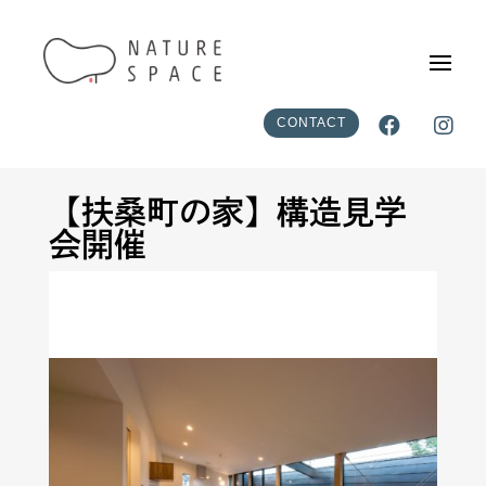


CONTACT
【扶桑町の家】構造見学
会開催