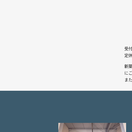
受付
定
新築
に
ま