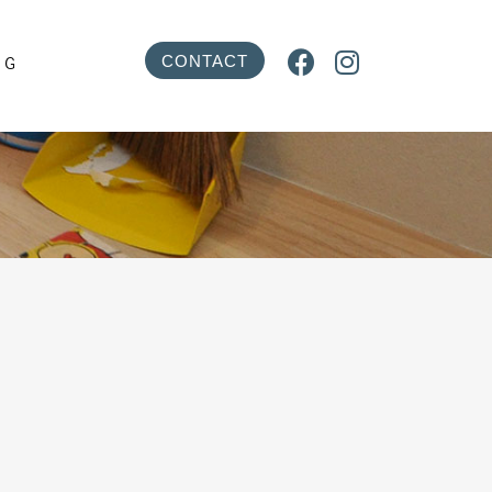


CONTACT
OG