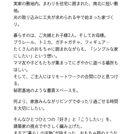
実家の敷地内。まわりを住宅に囲まれた、南北に短い敷
地。
光の取り込みに工夫が求められる中で始まった家づく
り。
暮らすのは、ご夫婦とお子様2人、そしてお母様。
プラレール、トミカ、ガチャガチャ、フィギュア…
たくさんのおもちゃに囲まれながらも、「シンプルな家
にしたい」という想い。
ママ友や子どもたちが集まってにぎやかに遊べる場所も
ほしい。
そして、ご主人にはリモートワークの合間にひと息つけ
る、
秘密基地のような書斎スペースを。
何より、家族みんながリビングでゆったり過ごせる時間
を大切にしたい。
そんなひとつひとつの「好き」と「こうしたい」を、
建築家の視点でやさしく編み上げた、
まるで“暮らしの宝物”が詰まった、おもちゃ箱のような