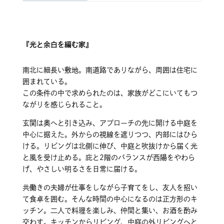
『光と余白を編む家』
南北に細長い敷地。南道路でありながら、周囲は住宅に
囲まれている。
この条件の中で求められたのは、家族がどこにいてもつ
ながりを感じられること。
玄関は奥へと引き込み、アプローチの先に開ける中庭を
中心に据えた。外からの視線を遮りつつ、内部にはひら
ける。リビングは北側に伸び、中庭と吹抜けから届く光
と風を受け止める。庇と2階のバランスが西陽をやわら
げ、やさしい明るさを日常に届ける。
共働きの夫婦が仕事をしながら子育てをし、友人を招い
て食卓を囲む。そんな時間の中心になるのは正方形のキ
ッチン。二人で料理を楽しみ、仲間と集い、お酒を酌み
交わす。キッチンからリビング、中庭の外リビングへと