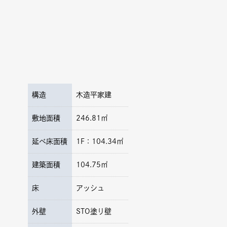
構造
木造平家建
敷地面積
246.81㎡
延べ床面積
1F：104.34㎡
建築面積
104.75㎡
床
アッシュ
外壁
STO塗り壁