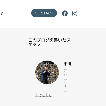


CONTACT
OG
このブログを書いたス
タッフ
中川
プ
ロ
フ
ィ
ー
ルはこちら