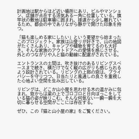
計画地は駅からほど近い場所にあり、ビルやマンショ
ン、店舗が点在する活気ある一角に位置している。旗
竿状の敷地は駐車場に囲まれ、接道から少し離れてい
るため、都会の中でありながら静かで開けた印象を持
つ。
「猫も楽しめる家にしたい」という要望から始まった
このプロジェクト。家族は山登りが好きで、山の地図
がたくさんあり、キャンプや植物を育てるのも大好
き。そんな家族のアウトドアへの愛情を感じさせる、
外とのつながりや人と猫の動線に配慮がされている。
エントランスの土間は、吹き抜けのあるリビングスペ
ースまで続き、横だけでなく縦の広がりも感じられる
よう設計されている。リビングの上部の窓は、プライ
バシーを守りつつ、日当たりと風通しの良さを重視し
た心地よい空間を生み出している。
リビングは、どこか山小屋を思わせる木の温かみに包
まれ、窓からは梁の上でゴロゴロと日向ぼっこをして
いる猫の姿が映りこむ。そんな何気ない一瞬一瞬を大
切に暮らせる空間がここには存在する。
ぜひ、この『猫と山小屋の家』をご覧ください。