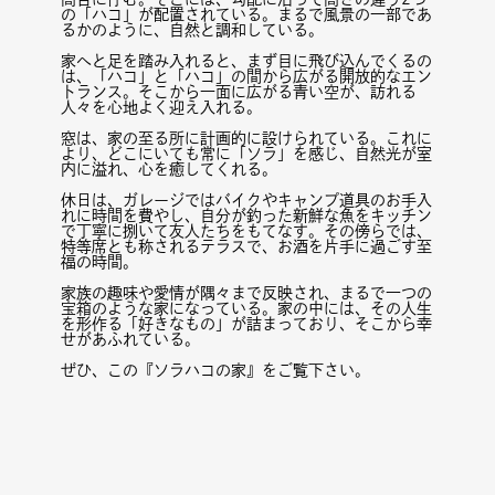
の「ハコ」が配置されている。まるで風景の一部であ
るかのように、自然と調和している。
家へと足を踏み入れると、まず目に飛び込んでくるの
は、「ハコ」と「ハコ」の間から広がる開放的なエン
トランス。そこから一面に広がる青い空が、訪れる
人々を心地よく迎え入れる。
窓は、家の至る所に計画的に設けられている。これに
より、どこにいても常に「ソラ」を感じ、自然光が室
内に溢れ、心を癒してくれる。
休日は、ガレージではバイクやキャンプ道具のお手入
れに時間を費やし、自分が釣った新鮮な魚をキッチン
で丁寧に捌いて友人たちをもてなす。その傍らでは、
特等席とも称されるテラスで、お酒を片手に過ごす至
福の時間。
家族の趣味や愛情が隅々まで反映され、まるで一つの
宝箱のような家になっている。家の中には、その人生
を形作る「好きなもの」が詰まっており、そこから幸
せがあふれている。
ぜひ、この『ソラハコの家』をご覧下さい。