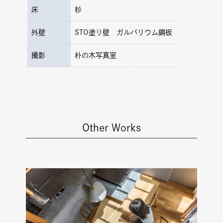
床
杉
外壁
STO塗り壁 ガルバリウム鋼板
撮影
朴の木写真室
Other Works