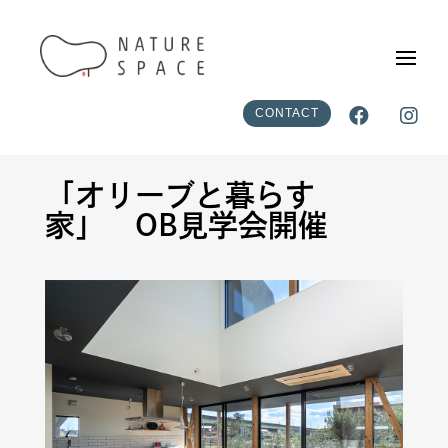


CONTACT
「オリーブと暮らす
家」 OB見学会開催